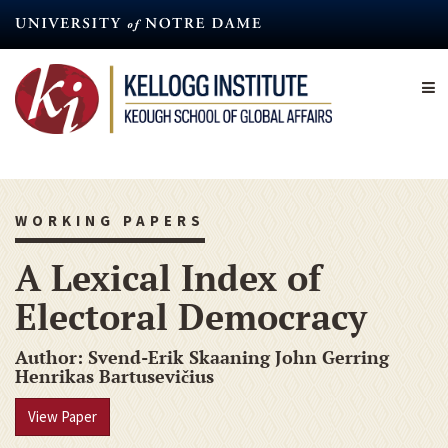
Skip
to
main
content
WORKING PAPERS
A Lexical Index of
Electoral Democracy
Author
Svend-Erik Skaaning John Gerring
Henrikas Bartusevičius
View Paper