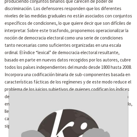
produciendo conjuntos binarios que carecen de poder de
discriminación. Los defensores responden que los diferentes
niveles de las medidas graduales no están asociados con conjuntos
específicos de condiciones, lo que quiere decir que son difíciles de
interpretar. Sobre este trasfondo, proponemos operacionalizar la
noción de democracia electoral como una serie de condiciones
tanto necesarias como suficientes organizadas en una escala
ordinal. El índice “lexical” de democracia electoral resultante,
basado en parte en nuevos datos recogidos por los autores, cubre
todos los países independientes del mundo desde 1800 hasta 2008.
Incorpora una codificación binaria de sub-componentes basada en
características fácticas de los regímenes y de este modo reduce el
problema de los juicios subjetivos de quienes codifican los índices
de democracia no binarios. Las codificaciones binarias se agregan
en una escala ordinal usando una lógica acumulativa. De este modo,
llegamos a un índice que desempeña la función de clasificación –
cada nivel identifica un tipo de régimen singular y teóricamente
significativo—tanto como la función de discriminación.