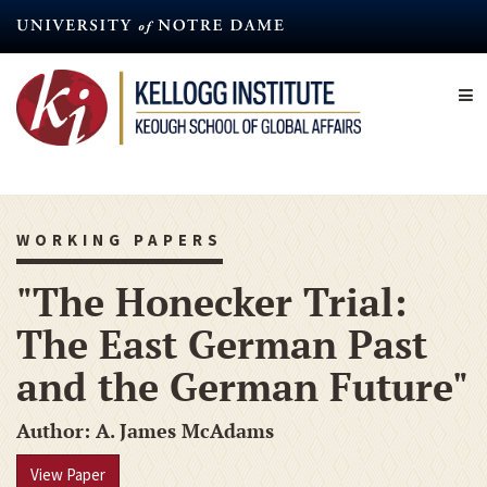
Skip
to
main
content
WORKING PAPERS
"The Honecker Trial:
The East German Past
and the German Future"
Author
A. James McAdams
View Paper