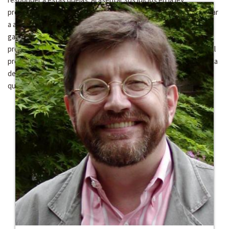
preexistente de Alemania del Este, las cortes han logrado enjuiciar
a algunos de los ex-líderes de la República Democrática Alemana,
garantizando, al mismo tiempo, a la mayoría de los acusados, la
protección completa del estado de derecho. Incluso, a lo largo del
proceso, las cortes han transmitido un mensaje importante acerca
de los términos bajo los cuales ambas poblaciones alemanas
quedarán unidas nuevamente.