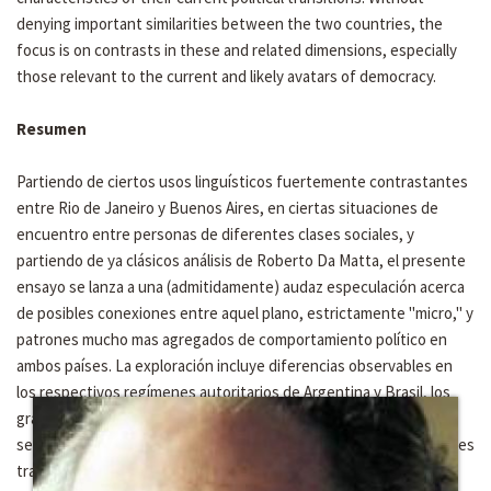
denying important similarities between the two countries, the
focus is on contrasts in these and related dimensions, especially
those relevant to the current and likely avatars of democracy.
Resumen
Partiendo de ciertos usos linguísticos fuertemente contrastantes
entre Rio de Janeiro y Buenos Aires, en ciertas situaciones de
encuentro entre personas de diferentes clases sociales, y
partiendo de ya clásicos análisis de Roberto Da Matta, el presente
ensayo se lanza a una (admitidamente) audaz especulación acerca
de posibles conexiones entre aquel plano, estrictamente "micro," y
patrones mucho mas agregados de comportamiento político en
ambos países. La exploración incluye diferencias observables en
los respectivos regímenes autoritarios de Argentina y Brasil, los
grados y formas de represión aplicados en esos países contra el
sector popular y ciertas características de sus respectivas actuales
transiciones politicas. El foco del ensayo, sin negar importantes