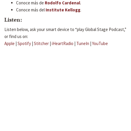
Conoce más de
Rodolfo Cardenal
.
Conoce más del
Institute Kellogg
.
Listen:
Listen below, ask your smart device to “play Global Stage Podcast,”
or find us on:
Apple
|
Spotify
|
Stitcher
|
iHeartRadio
|
TuneIn
|
YouTube